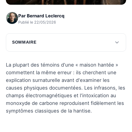
Par
Bernard Leclercq
Publié le 22/05/2026
SOMMAIRE
Les mythes ancestraux des maisons hantées
La science face aux phénomènes
La plupart des témoins d'une « maison hantée »
paranormaux
commettent la même erreur : ils cherchent une
explication surnaturelle avant d'examiner les
Questions fréquentes
causes physiques documentées. Les infrasons, les
champs électromagnétiques et l'intoxication au
monoxyde de carbone reproduisent fidèlement les
symptômes classiques de la hantise.