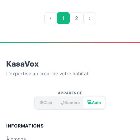
‹
1
2
›
KasaVox
L'expertise au cœur de votre habitat
APPARENCE
☀️
💻
🌙
Clair
Sombre
Auto
INFORMATIONS
À propos