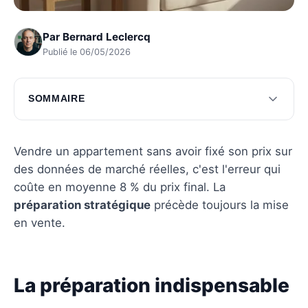
Par
Bernard Leclercq
Publié le 06/05/2026
SOMMAIRE
La préparation indispensable de votre
appartement
Vendre un appartement sans avoir fixé son prix sur
Le juste prix pour votre appartement
des données de marché réelles, c'est l'erreur qui
coûte en moyenne 8 % du prix final. La
La stratégie de promotion de votre bien
préparation stratégique
précède toujours la mise
Questions fréquentes
en vente.
La préparation indispensable