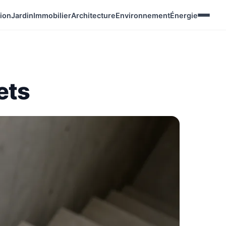
ion
Jardin
Immobilier
Architecture
Environnement
Énergie
ets