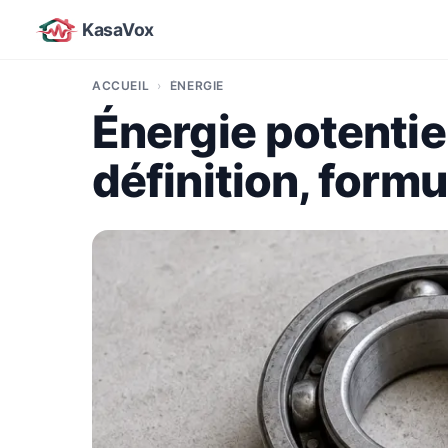
KasaVox
ACCUEIL
ÉNERGIE
Énergie potentie
définition, form