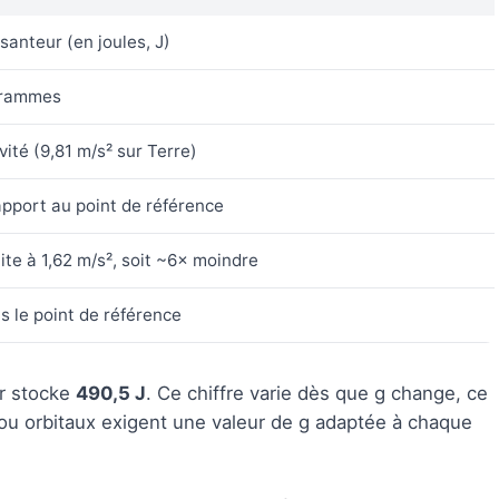
santeur (en joules, J)
ogrammes
vité (9,81 m/s² sur Terre)
pport au point de référence
ite à 1,62 m/s², soit ~6× moindre
us le point de référence
ur stocke
490,5 J
. Ce chiffre varie dès que g change, ce
s ou orbitaux exigent une valeur de g adaptée à chaque