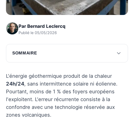
Par
Bernard Leclercq
Publié le 05/05/2026
SOMMAIRE
L'énergie géothermique face aux
renouvelables
L'énergie géothermique produit de la chaleur
Les perspectives d'avenir de la géothermie
24h/24
, sans intermittence solaire ni éolienne.
Pourtant, moins de 1 % des foyers européens
Questions fréquentes
l'exploitent. L'erreur récurrente consiste à la
confondre avec une technologie réservée aux
zones volcaniques.