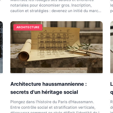
notariales pour économiser gros. Inscription,
l
caution et stratégies : devenez un initié du marché
p
immobilier.
c
ARCHITECTURE
Architecture haussmannienne :
L
secrets d'un héritage social
q
Plongez dans l'histoire du Paris d'Haussmann.
R
Entre contrôle social et stratification verticale,
d
découvrez comment ce style définit l'identité de la
i