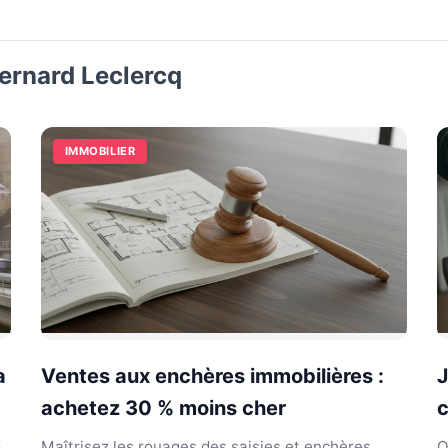
Bernard Leclercq
IMMOBILIER
a
Ventes aux enchères immobilières :
J
achetez 30 % moins cher
c
%
Maîtrisez les rouages des saisies et enchères
O