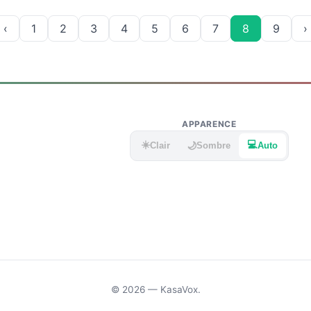
‹
1
2
3
4
5
6
7
8
9
›
APPARENCE
☀️
💻
🌙
Clair
Sombre
Auto
© 2026 — KasaVox.