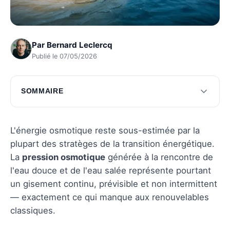
Par
Bernard Leclercq
Publié le 07/05/2026
SOMMAIRE
Les atouts de l'énergie osmotique
Les défis et obstacles
L'énergie osmotique reste sous-estimée par la
plupart des stratèges de la transition énergétique.
L'avenir de l'énergie osmotique
La
pression osmotique
générée à la rencontre de
Questions fréquentes
l'eau douce et de l'eau salée représente pourtant
un gisement continu, prévisible et non intermittent
— exactement ce qui manque aux renouvelables
classiques.